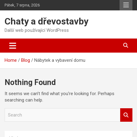
Skip
Pátek, 7 srpna, 2026
to
content
Chaty a dřevostavby
Další web používající WordPress
Home
Blog
Nábytek a vybavení domu
Nothing Found
It seems we can’t find what you’re looking for. Perhaps
searching can help.
S
e
a
r