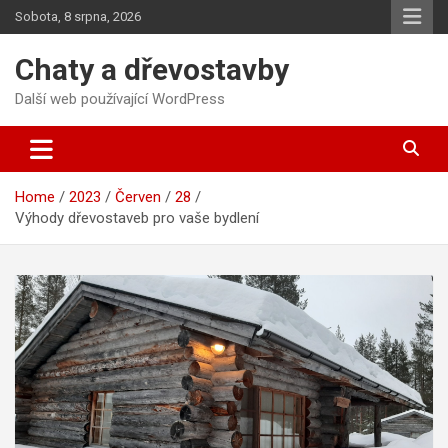
Skip
Sobota, 8 srpna, 2026
to
content
Chaty a dřevostavby
Další web používající WordPress
Home
2023
Červen
28
Výhody dřevostaveb pro vaše bydlení