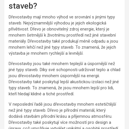
staveb?
Dřevostavby mají mnoho výhod ve srovnání s jinými typy
staveb. Nejvýznamnější výhodou je jejich ekologická
přívětivost. Dřevo je obnovitelný zdroj energie, který je
mnohem šetrnější k životnímu prostředí než jiné stavební
materiály. Dřevostavby také produkují méně odpadu a jsou
mnohem lehčí než jiné typy staveb. To znamená, že jejich
výstavba je mnohem rychlejší a levnější.
Dřevostavby jsou také mnohem teplejší a úspornější než
jiné typy staveb. Díky své schopnosti udržovat teplo a chlad
jsou dřevostavby mnohem úspornější na energii.
Dřevostavby také poskytují lepší akustickou izolaci než jiné
typy staveb. To znamená, že jsou mnohem lepší pro lidi,
kteří hledají klidné a tiché prostředí.
V neposlední řadě jsou dřevostavby mnohem estetičtější
než jiné typy staveb. Dřevo je přírodní materiál, který
dodává stavbám přírodní krásu a příjemnou atmosféru.
Dřevostavby také poskytují více možností pro design a
úpravy, což umožňuje vytvářet unikátní a osobité prostředí.